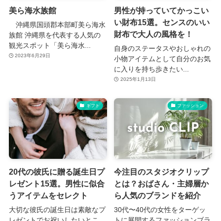
美ら海水族館
男性が持っていてかっこい
い財布15選。センスのいい
沖縄県国頭郡本部町美ら海水
財布で大人の風格を！
族館 沖縄県を代表する人気の
観光スポット「美ら海水...
自身のステータスやおしゃれの
2023年6月29日
小物アイテムとして自分のお気
に入りを持ち歩きたい...
2025年1月13日
ギフト
ファッション
20代の彼氏に贈る誕生日プ
今注目のスタジオクリップ
レゼント15選。男性に似合
とは？おばさん・主婦層か
うアイテムをセレクト
ら人気のブランドを紹介
大切な彼氏の誕生日は素敵なプ
30代〜40代の女性をターゲッ
レゼントでお祝いしたいとこ
トに展開するファッションブラ