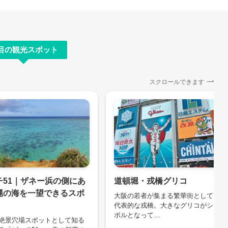
目の観光スポット
スクロールできます
チ51｜ザネー浜の側にあ
道頓堀・戎橋グリコ
縄の海を一望できるスポ
大阪の若者が集まる繁華街としても
代表的な戎橋。大きなグリコがシン
ボルとなって…
絶景穴場スポットとして知る