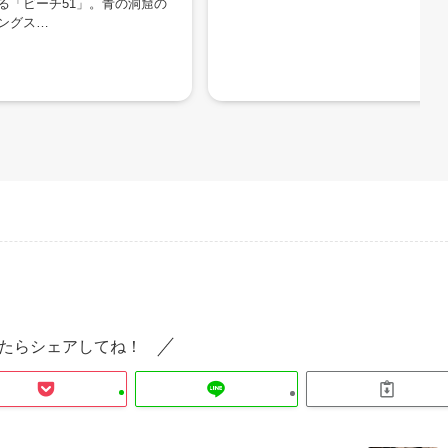
る「ビーチ51」。青の洞窟の
ングス…
たらシェアしてね！