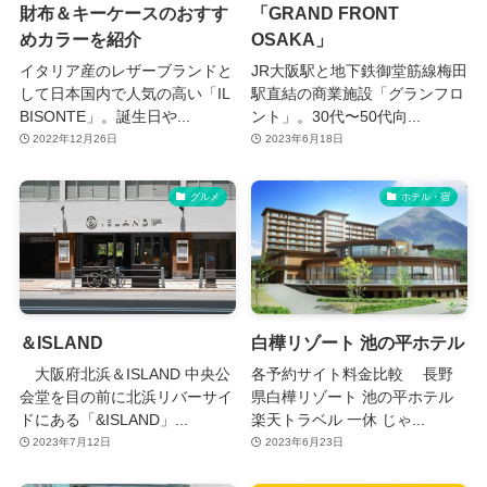
財布＆キーケースのおすす
「GRAND FRONT
めカラーを紹介
OSAKA」
イタリア産のレザーブランドと
JR大阪駅と地下鉄御堂筋線梅田
して日本国内で人気の高い「IL
駅直結の商業施設「グランフロ
BISONTE」。誕生日や...
ント」。30代〜50代向...
2022年12月26日
2023年6月18日
グルメ
ホテル・宿
＆ISLAND
白樺リゾート 池の平ホテル
大阪府北浜＆ISLAND 中央公
各予約サイト料金比較 長野
会堂を目の前に北浜リバーサイ
県白樺リゾート 池の平ホテル
ドにある「&ISLAND」...
楽天トラベル 一休 じゃ...
2023年7月12日
2023年6月23日