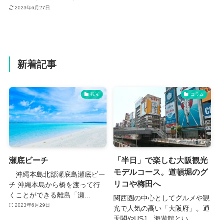
2023年6月27日
新着記事
観光
コラム
瀬底ビーチ
「半日」で楽しむ大阪観光
モデルコース。道頓堀のグ
沖縄本島北部瀬底島瀬底ビー
リコや梅田へ
チ 沖縄本島から橋を渡って行
くことができる離島「瀬...
関西圏の中心としてグルメや観
2023年6月29日
光で人気の高い「大阪府」。通
天閣やUSJ、海遊館とい...