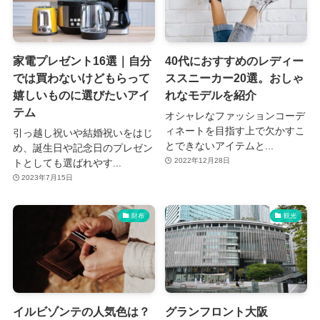
家電プレゼント16選｜自分
40代におすすめのレディー
では買わないけどもらって
ススニーカー20選。おしゃ
嬉しいものに選びたいアイ
れなモデルを紹介
テム
オシャレなファッションコーデ
ィネートを目指す上で欠かすこ
引っ越し祝いや結婚祝いをはじ
とできないアイテムと...
め、誕生日や記念日のプレゼン
2022年12月28日
トとしても選ばれやす...
2023年7月15日
財布
観光
イルビゾンテの人気色は？
グランフロント大阪