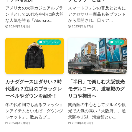
アメリカの大手カジュアルブラ
スマートフォンの普及とともに
ンドとして10代を中心に絶大的
アクセサリー商品も各ブランド
な人気を誇る「Abercro...
から展開され、日々ア...
2024年12月1日
2025年1月17日
ファッション
コラム
カナダグースはダサい？時
「半日」で楽しむ大阪観光
代遅れ？注目のブラックレ
モデルコース。道頓堀のグ
ーベルやダウンを紹介！
リコや梅田へ
冬の代名詞でもあるファッショ
関西圏の中心としてグルメや観
ンアイテムといえば「ダウンジ
光で人気の高い「大阪府」。通
ャケット」。数あるブ...
天閣やUSJ、海遊館とい...
2024年12月5日
2023年6月26日