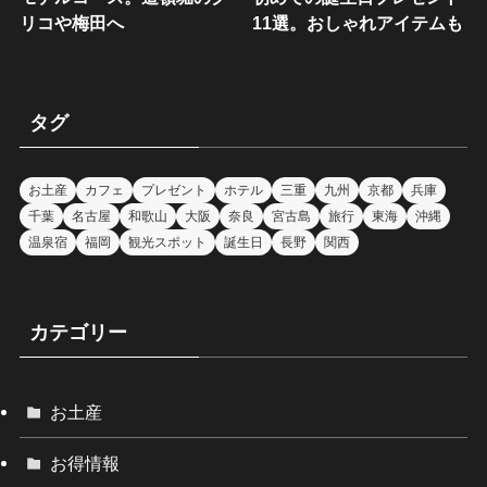
リコや梅田へ
11選。おしゃれアイテムも
タグ
お土産
カフェ
プレゼント
ホテル
三重
九州
京都
兵庫
千葉
名古屋
和歌山
大阪
奈良
宮古島
旅行
東海
沖縄
温泉宿
福岡
観光スポット
誕生日
長野
関西
カテゴリー
お土産
お得情報