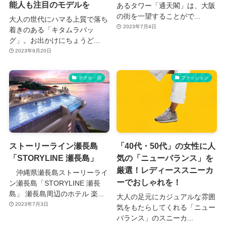
能人も注目のモデルを
あるタワー「通天閣」は、大阪
の街を一望することがで...
大人の世代にハマる上質で落ち
2023年7月4日
着きのある「キタムラバッ
グ」。お出かけにちょうど...
2023年9月20日
ホテル・宿
ファッション
ストーリーライン瀬長島
「40代・50代」の女性に人
「STORYLINE 瀬長島」
気の「ニューバランス」を
厳選！レディーススニーカ
沖縄県瀬長島ストーリーライ
ーでおしゃれを！
ン瀬長島「STORYLINE 瀬長
島」 瀬長島周辺のホテル 楽...
大人の足元にカジュアルな雰囲
2023年7月3日
気をもたらしてくれる「ニュー
バランス」のスニーカ...