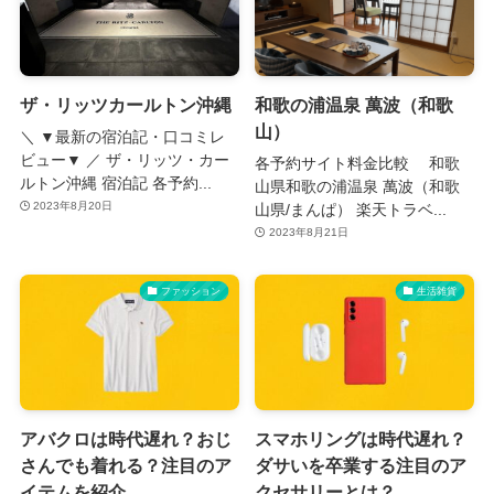
ザ・リッツカールトン沖縄
和歌の浦温泉 萬波（和歌
山）
＼ ▼最新の宿泊記・口コミレ
ビュー▼ ／ ザ・リッツ・カー
各予約サイト料金比較 和歌
ルトン沖縄 宿泊記 各予約...
山県和歌の浦温泉 萬波（和歌
2023年8月20日
山県/まんぱ） 楽天トラベ...
2023年8月21日
ファッション
生活雑貨
アバクロは時代遅れ？おじ
スマホリングは時代遅れ？
さんでも着れる？注目のア
ダサいを卒業する注目のア
イテムを紹介
クセサリーとは？