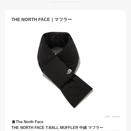
THE NORTH FACE｜マフラー
出典：
amazon
The North Face
THE NORTH FACE T-BALL MUFFLER 中綿 マフラー