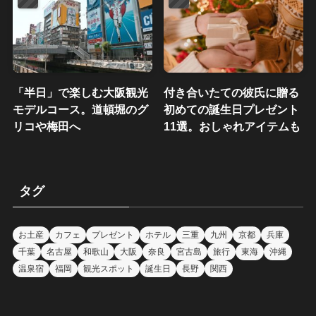
「半日」で楽しむ大阪観光
付き合いたての彼氏に贈る
モデルコース。道頓堀のグ
初めての誕生日プレゼント
リコや梅田へ
11選。おしゃれアイテムも
タグ
お土産
カフェ
プレゼント
ホテル
三重
九州
京都
兵庫
千葉
名古屋
和歌山
大阪
奈良
宮古島
旅行
東海
沖縄
温泉宿
福岡
観光スポット
誕生日
長野
関西