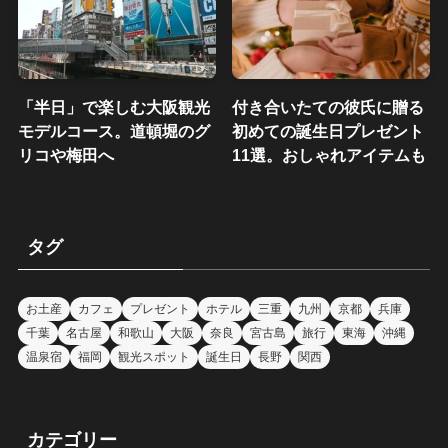
「半日」で楽しむ大阪観光
付き合いたての彼氏に贈る
モデルコース。道頓堀のグ
初めての誕生日プレゼント
リコや梅田へ
11選。おしゃれアイテムも
タグ
お土産
カフェ
プレゼント
ホテル
三重
九州
京都
兵庫
千葉
名古屋
和歌山
大阪
奈良
宮古島
旅行
東海
沖縄
温泉宿
福岡
観光スポット
誕生日
長野
関西
カテゴリー