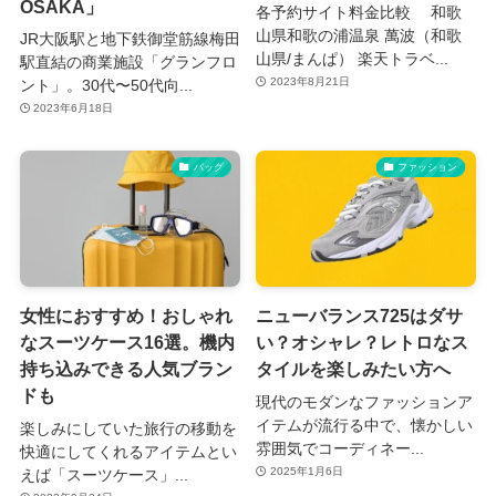
OSAKA」
各予約サイト料金比較 和歌
山県和歌の浦温泉 萬波（和歌
JR大阪駅と地下鉄御堂筋線梅田
山県/まんぱ） 楽天トラベ...
駅直結の商業施設「グランフロ
2023年8月21日
ント」。30代〜50代向...
2023年6月18日
バッグ
ファッション
女性におすすめ！おしゃれ
ニューバランス725はダサ
なスーツケース16選。機内
い？オシャレ？レトロなス
持ち込みできる人気ブラン
タイルを楽しみたい方へ
ドも
現代のモダンなファッションア
イテムが流行る中で、懐かしい
楽しみにしていた旅行の移動を
雰囲気でコーディネー...
快適にしてくれるアイテムとい
2025年1月6日
えば「スーツケース」...