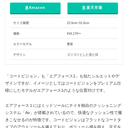
Amazon
楽天市場
サイズ展開
22.0cm~31.0cm
価格
¥16,170〜
カラーモデル
豊富
デザイン
ゴツゴツとした見た目
「コートビジョン」も「エアフォース1」も似たシルエットやデ
ザインですが、イメージとしてはコートビジョンをプレミアム仕
様にしたモデルがエアフォース1のような位置付けです。
エアフォース１にはミッドソールにナイキ独自のクッショニング
システム「Air」が搭載されているので、快適なクッション性で履
きこなせるのが特徴です。コートビジョンはフラットなコートタ
イプのアウトソールを備えており、ボリューム感を抑え、足元を