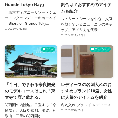
Grande Tokyo Bay」
割合は？おすすめのアイテ
ムも紹介
東京ディズニーリゾートシェ
ラトングランデトーキョーベイ
ストリートシーンを中心に人気
「Sheraton Grande Toky...
を博しているニューエラのキャ
2023年9月25日
ップ。アメリカを代表...
2024年11月28日
コラム
ファッション
「半日」でまわる奈良観光
レディースの名刺入れのお
のモデルコースはこれ！東
すすめブランド10選。女性
大寺で鹿と戯れる。
に人気のアイテムを紹介
関西圏の内陸地に位置する「奈
名刺入れ ブランド レディース
良県」。大阪や京都、滋賀、和
2023年3月25日
歌山、三重の関西圏か...