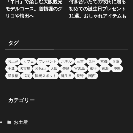
「半日」で楽しむ大阪観光
付き合いたての彼氏に贈る
モデルコース。道頓堀のグ
初めての誕生日プレゼント
リコや梅田へ
11選。おしゃれアイテムも
タグ
お土産
カフェ
プレゼント
ホテル
三重
九州
京都
兵庫
千葉
名古屋
和歌山
大阪
奈良
宮古島
旅行
東海
沖縄
温泉宿
福岡
観光スポット
誕生日
長野
関西
カテゴリー
お土産