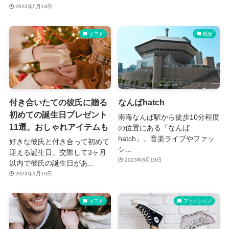
2023年5月13日
ギフト
観光
付き合いたての彼氏に贈る
なんばhatch
初めての誕生日プレゼント
南海なんば駅から徒歩10分程度
11選。おしゃれアイテムも
の位置にある「なんば
hatch」。音楽ライブやファッ
好きな彼氏と付き合って初めて
シ...
迎える誕生日。交際して3ヶ月
2023年6月19日
以内で彼氏の誕生日があ...
2023年1月10日
ギフト
ファッション