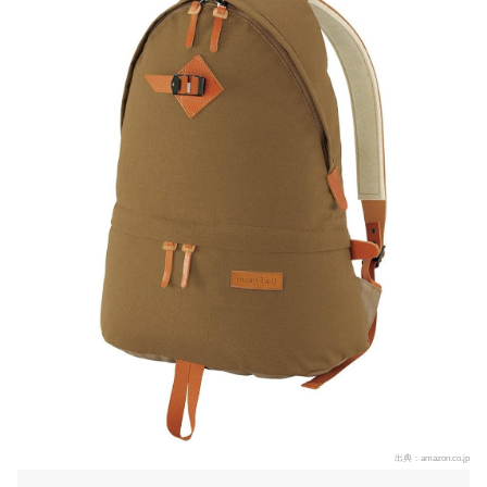
出典：
amazon.co.jp