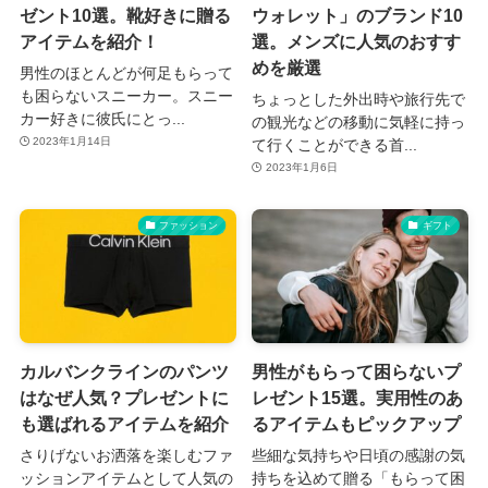
ゼント10選。靴好きに贈る
ウォレット」のブランド10
アイテムを紹介！
選。メンズに人気のおすす
めを厳選
男性のほとんどが何足もらって
も困らないスニーカー。スニー
ちょっとした外出時や旅行先で
カー好きに彼氏にとっ...
の観光などの移動に気軽に持っ
2023年1月14日
て行くことができる首...
2023年1月6日
ファッション
ギフト
カルバンクラインのパンツ
男性がもらって困らないプ
はなぜ人気？プレゼントに
レゼント15選。実用性のあ
も選ばれるアイテムを紹介
るアイテムもピックアップ
さりげないお洒落を楽しむファ
些細な気持ちや日頃の感謝の気
ッションアイテムとして人気の
持ちを込めて贈る「もらって困