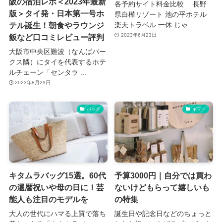
阪の宿泊レポ＜2023年最新
各予約サイト料金比較 長野
版＞タイ発・日本第一号ホ
県白樺リゾート 池の平ホテル
テル誕生！朝食やラウンジ
楽天トラベル 一休 じゃ...
2023年6月23日
飯など口コミレビュー評判
大阪市中央区難波（なんばパー
クス隣）にタイを代表するホテ
ルチェーン「センタラ ...
2023年8月29日
バッグ
ギフト
キタムラバッグ15選。60代
予算3000円｜自分では買わ
の還暦祝いや母の日に！芸
ないけどもらって嬉しいも
能人も注目のモデルを
の特集
大人の世代にハマる上質で落ち
誕生日や記念日などのちょっと