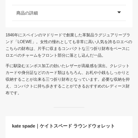
商品の詳細
1846年にスペインのマドリードで創業した革製品ラグジュアリーブラ
ンド「LOEWE」。女性の憧れとしても非常に高い人気を誇るロエベの
こちらの財布は、片手に収まるコンパクトな三つ折り財布をベースに
ロエベのチャームをフロント部分に落とし込んだ一品。
手に馴染むエンボス加工の効いたレザーが高級感を演出。クレジット
カードや身分証などのカード類はもちろん、お札や小銭もしっかりと
収納することが出来る三つ折り財布となっています。必要な収納を抑
え、コンパクトに持ち歩きすることができるおすすめのレディース財
布です。
kate spade｜ケイトスペード ラウンドウォレット