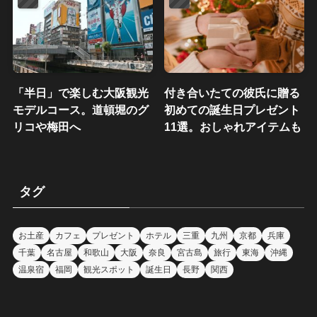
「半日」で楽しむ大阪観光
付き合いたての彼氏に贈る
モデルコース。道頓堀のグ
初めての誕生日プレゼント
リコや梅田へ
11選。おしゃれアイテムも
タグ
お土産
カフェ
プレゼント
ホテル
三重
九州
京都
兵庫
千葉
名古屋
和歌山
大阪
奈良
宮古島
旅行
東海
沖縄
温泉宿
福岡
観光スポット
誕生日
長野
関西