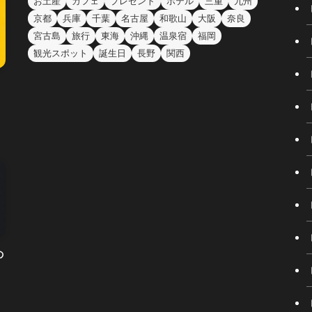
お土産
カフェ
プレゼント
ホテル
三重
九州
京都
兵庫
千葉
名古屋
和歌山
大阪
奈良
宮古島
旅行
東海
沖縄
温泉宿
福岡
観光スポット
誕生日
長野
関西
の