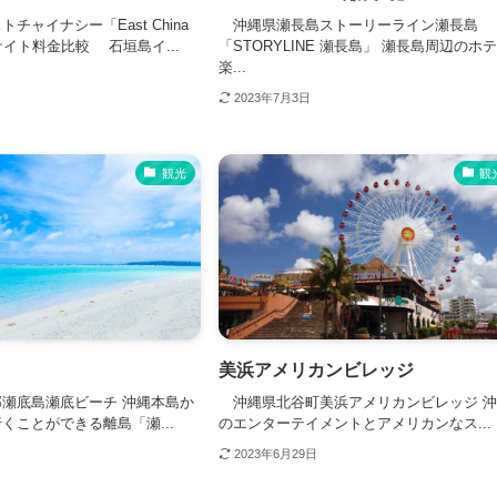
ャイナシー「East China
沖縄県瀬長島ストーリーライン瀬長島
サイト料金比較 石垣島イ...
「STORYLINE 瀬長島」 瀬長島周辺のホ
楽...
2023年7月3日
観光
観
美浜アメリカンビレッジ
瀬底島瀬底ビーチ 沖縄本島か
沖縄県北谷町美浜アメリカンビレッジ 
くことができる離島「瀬...
のエンターテイメントとアメリカンなス...
2023年6月29日