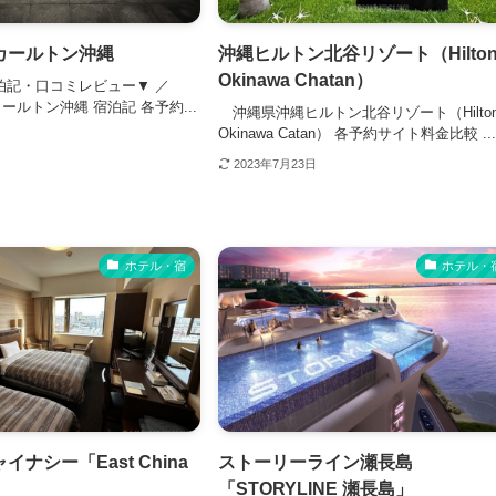
カールトン沖縄
沖縄ヒルトン北谷リゾート（Hilto
Okinawa Chatan）
泊記・口コミレビュー▼ ／
ルトン沖縄 宿泊記 各予約...
沖縄県沖縄ヒルトン北谷リゾート（Hilto
Okinawa Catan） 各予約サイト料金比較 ..
2023年7月23日
ホテル・宿
ホテル・
ナシー「East China
ストーリーライン瀬長島
「STORYLINE 瀬長島」