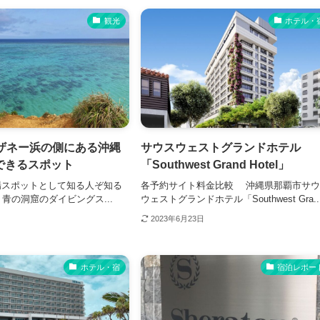
観光
ホテル・
｜ザネー浜の側にある沖縄
サウスウェストグランドホテル
できるスポット
「Southwest Grand Hotel」
場スポットとして知る人ぞ知る
各予約サイト料金比較 沖縄県那覇市サ
。青の洞窟のダイビングス...
ウェストグランドホテル「Southwest Gra..
2023年6月23日
ホテル・宿
宿泊レポー