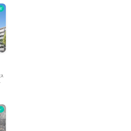
宿
ウス
.
ト