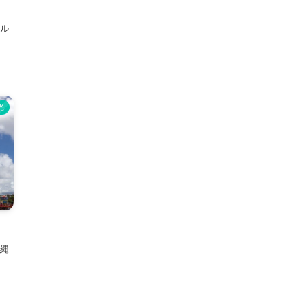
テル
光
沖縄