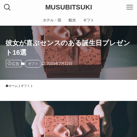
MUSUBITSUKI
ホテル・宿
観光
ギフト
彼女が喜ぶセンスのある誕生日プレゼン
ト16選
広告
2023年7月12日
ギフト
ホーム
ギフト