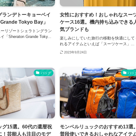
グランデトーキョーベイ
女性におすすめ！おしゃれなスー
 Grande Tokyo Bay」
ケース16選。機内持ち込みできる
気ブランドも
ーリゾートシェラトングラン
eraton Grande Toky...
楽しみにしていた旅行の移動を快適にして
れるアイテムといえば「スーツケース」...
2023年9月24日
バッグ
バッ
グ15選。60代の還暦祝
モンベルリュックのおすすめ13選
に！芸能人も注目のモデ
普段使いできるおしゃれなアイテ