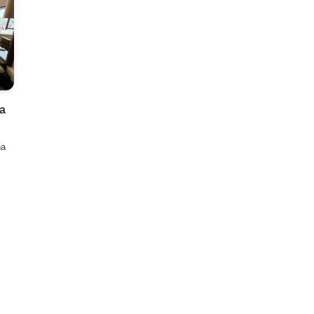
a
a
.