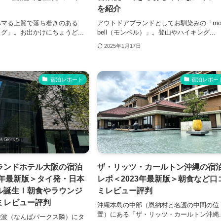
を紹介
ハマる上質で落ち着きのある
アウトドアブランドとしてお馴染みの「mon
グ」。お出かけにちょうど...
bell（モンベル）」。登山やハイキング...
2025年1月17日
宿泊レポート
宿泊レポー
ランドホテル大阪の宿泊
ザ・リッツ・カールトン沖縄の宿
3年最新版＞タイ発・日本
レポ＜2023年最新版＞朝食など口
ル誕生！朝食やラウンジ
ミレビュー評判
ミレビュー評判
沖縄本島の中部（恩納村と名護の中間の位
置）にある「ザ・リッツ・カールトン沖縄..
難波（なんばパークス隣）にタ