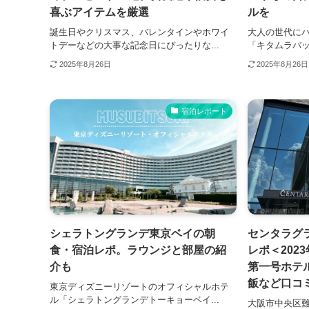
喜ぶアイテムを厳選
ルを
誕生日やクリスマス、バレンタインやホワイ
大人の世代に
トデーなどの大事な記念日にぴったりな...
「キタムラバッ
2025年8月26日
2025年8月26日
宿泊レポート
シェラトングランデ東京ベイの朝
センタラグ
食・宿泊レポ。ラウンジと部屋の紹
レポ＜202
介も
第一号ホテ
飯など口コ
東京ディズニーリゾートのオフィシャルホテ
ル「シェラトングランデトーキョーベイ...
大阪市中央区