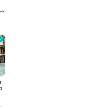
t-
ト
泊
コ
.