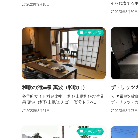
イを代表するホ
2023年9月18日
2023年8月30日
ホテル・宿
和歌の浦温泉 萬波（和歌山）
ザ・リッツ
各予約サイト料金比較 和歌山県和歌の浦温
＼ ▼最新の宿
泉 萬波（和歌山県/まんぱ） 楽天トラベ...
ザ・リッツ・カー
2023年8月21日
2023年8月27日
ホテル・宿