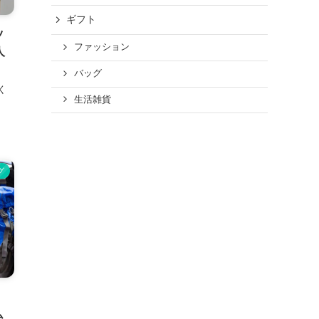
ギフト
ツ
ファッション
人
バッグ
く
生活雑貨
グ
。
ム