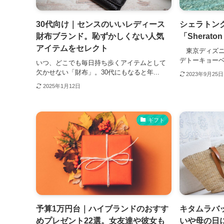
30代向け｜センスのいいレディース
シェラトン
財布ブランド。恥ずかしくない人気
「Sheraton
アイテムをセレクト
東京ディズニ
デトーキョーベイ「Sh
いつ、どこでも毎日持ち歩くアイテムとして
欠かせない「財布」。30代にもなると年...
2023年9月25日
2025年1月12日
ギフト
予算1万円台｜ハイブランドのおすす
キタムラバッ
めプレゼント22選。女友達や彼女も
いや母の日